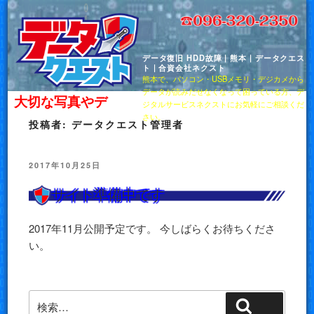
コ
ン
テ
ン
データ復旧 HDD故障 | 熊本 | データクエス
ト | 合資会社ネクスト
ツ
熊本で、パソコン・USBメモリ・デジカメから
へ
データが読みだせなくなって困っている方、デ
大切な写真やデー
ジタルサービスネクストにお気軽にご相談くだ
ス
さい。
投稿者:
データクエスト管理者
キ
ッ
プ
投
2017年10月25日
稿
サイト準備中です
日:
2017年11月公開予定です。 今しばらくお待ちくださ
い。
検
検索